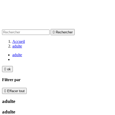

Rechercher
Accueil
adulte
adulte

ok
Filtrer par

Effacer tout
adulte
adulte