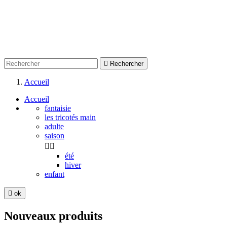

Rechercher
Accueil
Accueil
fantaisie
les tricotés main
adulte
saison


été
hiver
enfant

ok
Nouveaux produits