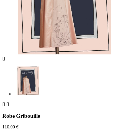



Robe Gribouille
110,00 €